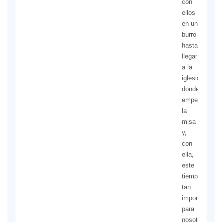
con
ellos
en un
burro
hasta
llegar
a la
iglesia,
donde
empezó
la
misa
y,
con
ella,
este
tiempo
tan
importante
para
nosotros