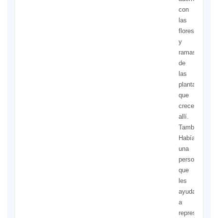
con
las
flores
y
ramas
de
las
plantas
que
crecen
allí.
También
Había
una
persona
que
les
ayudaba
a
representar