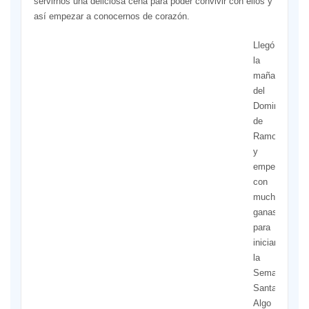
servirnos una deliciosa cena para poder convivir con ellos y
así empezar a conocernos de corazón.
Llegó
la
mañana
del
Domingo
de
Ramos
y
empezamos
con
muchas
ganas
para
iniciar
la
Semana
Santa.
Algo