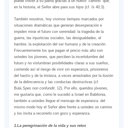
puede volver a su patria gracias a un nuevo “camino” que,
en la historia, el Señor abre para sus hijos (cf.
Is
40,3).
También nosotros, hoy vivimos tiempos marcados por
situaciones dramáticas que generan desesperación e
impiden mirar el futuro con serenidad: la tragedia de la
guerra, las injusticias sociales, las desigualdades, el
hambre, la explotación del ser humano y de la creación.
Frecuentemente los que pagan el precio más alto son
ustedes los jóvenes, que perciben la incertidumbre del
futuro y no vislumbran posibilidades claras a sus sueños,
corriendo así el riesgo de vivir sin esperanza, prisioneros
del hastío y de la tristeza, a veces arrastrados por la ilusión
de la delincuencia y las conductas destructivas (cf.
Bula
Spes non confundit
, 12). Por ello, queridos jóvenes,
me gustaría que, como le sucedió a Israel en Babilonia,
también a ustedes llegue el mensaje de esperanza: del
mismo modo hoy el Señor abre frente a ustedes un camino
y los invita a recorrerlo con gozo y esperanza.
1.La peregrinación de la vida y sus retos