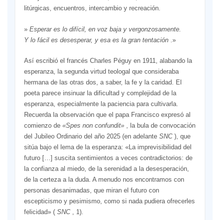
litúrgicas, encuentros, intercambio y recreación.
»
Esperar es lo difícil,
en voz baja y vergonzosamente.
Y lo fácil es desesperar, y esa es la gran tentación
.»
Así escribió el francés Charles Péguy en 1911, alabando la
esperanza, la segunda virtud teologal que consideraba
hermana de las otras dos, a saber, la fe y la caridad. El
poeta parece insinuar la dificultad y complejidad de la
esperanza, especialmente la paciencia para cultivarla.
Recuerda la observación que el papa Francisco expresó al
comienzo de
«Spes non confundit»
, la bula de convocación
del Jubileo Ordinario del año 2025 (en adelante
SNC
), que
sitúa bajo el lema de la esperanza: «La imprevisibilidad del
futuro […] suscita sentimientos a veces contradictorios: de
la confianza al miedo, de la serenidad a la desesperación,
de la certeza a la duda. A menudo nos encontramos con
personas desanimadas, que miran el futuro con
escepticismo y pesimismo, como si nada pudiera ofrecerles
felicidad» (
SNC
, 1).