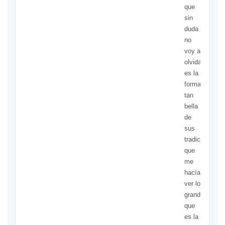
que
sin
duda
no
voy a
olvidar
es la
forma
tan
bella
de
sus
tradiciones,
que
me
hacían
ver lo
grande
que
es la