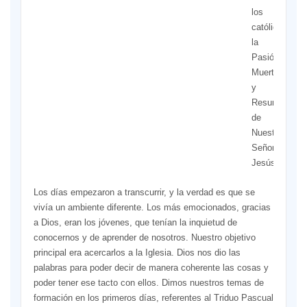
los
católicos:
la
Pasión,
Muerte
y
Resurrección
de
Nuestro
Señor
Jesús.
Los días empezaron a transcurrir, y la verdad es que se
vivía un ambiente diferente. Los más emocionados, gracias
a Dios, eran los jóvenes, que tenían la inquietud de
conocernos y de aprender de nosotros. Nuestro objetivo
principal era acercarlos a la Iglesia. Dios nos dio las
palabras para poder decir de manera coherente las cosas y
poder tener ese tacto con ellos. Dimos nuestros temas de
formación en los primeros días, referentes al Triduo Pascual