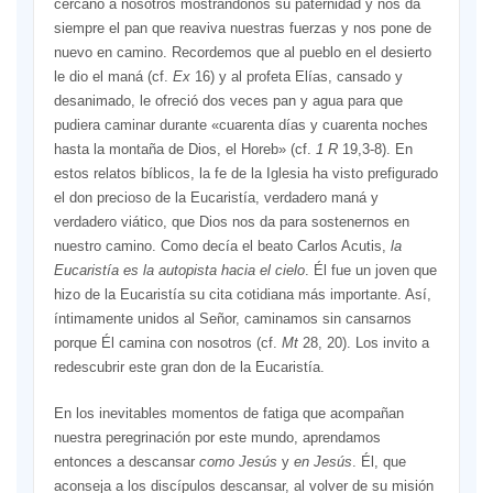
cercano a nosotros mostrándonos su paternidad y nos da
siempre el pan que reaviva nuestras fuerzas y nos pone de
nuevo en camino. Recordemos que al pueblo en el desierto
le dio el maná (cf.
Ex
16) y al profeta Elías, cansado y
desanimado, le ofreció dos veces pan y agua para que
pudiera caminar durante «cuarenta días y cuarenta noches
hasta la montaña de Dios, el Horeb» (cf.
1 R
19,3-8). En
estos relatos bíblicos, la fe de la Iglesia ha visto prefigurado
el don precioso de la Eucaristía, verdadero maná y
verdadero viático, que Dios nos da para sostenernos en
nuestro camino. Como decía el beato Carlos Acutis,
la
Eucaristía es la autopista hacia el cielo
. Él fue un joven que
hizo de la Eucaristía su cita cotidiana más importante. Así,
íntimamente unidos al Señor, caminamos sin cansarnos
porque Él camina con nosotros (cf.
Mt
28, 20). Los invito a
redescubrir este gran don de la Eucaristía.
En los inevitables momentos de fatiga que acompañan
nuestra peregrinación por este mundo, aprendamos
entonces a descansar
como Jesús
y
en Jesús
. Él, que
aconseja a los discípulos descansar, al volver de su misión