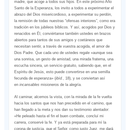
madre, que acoge a todos sus hijos. En este próximo Año
Santo de la Esperanza, los invito a todos a experimentar el
abrazo del Dios misericordioso, a experimentar su perdón,
la remisión de todas nuestras “ofensas interiores”, como era
tradición en los jubileos bíblicos. Y así, acogidos por Dios y
renacidos en Él, conviértanse también ustedes en brazos
abiertos para tantos de sus amigos y coetáneos que
necesitan sentir, a través de vuestra acogida, el amor de
Dios Padre. Que cada uno de ustedes regale «aunque sea
una sonrisa, un gesto de amistad, una mirada fraterna, una
escucha sincera, un servicio gratuito, sabiendo que, en el
Espíritu de Jesús, esto puede convertirse en una semilla
fecunda de esperanza» (
ibíd.
, 18), y se conviertan así
en
incansables
misioneros de la alegría.
Al caminar, alcemos la vista, con la mirada de la fe vuelta
hacia los santos que nos han precedido en el camino, que
han llegado a la meta y nos dan su testimonio alentador:
«He peleado hasta el fin el buen combate, concluí mi
carrera, conservé la fe. Y ya está preparada para mí la
corona de justicia, que el Señor, como justo Juez, me dará