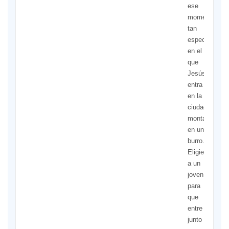
ese
momento
tan
especial
en el
que
Jesús
entra
en la
ciudad
montado
en un
burro.
Eligieron
a un
joven
para
que
entre
junto