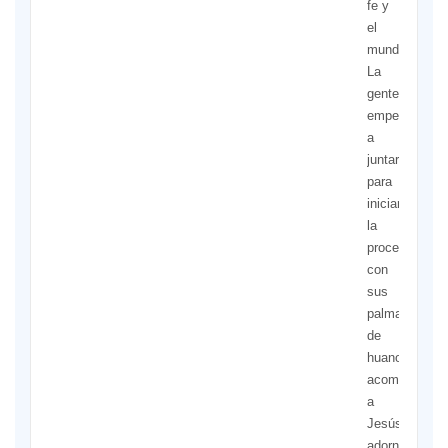
fe y
el
mundo.
La
gente
empezó
a
juntarse
para
iniciar
la
procesión
con
sus
palmas
de
huano
acompañando
a
Jesús,
adornadas