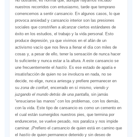
No obstante, es normal que, aunque hayamos iniciado
nuestros recorridos con entusiasmo, tarde que temprano
comencemos a sentir
cansancio
. En algunos casos, lo que
provoca ansiedad y cansancio interior son las presiones
sociales que constriñen a alcanzar ciertos estándares de
éxito en los estudios, el trabajo y la vida personal. Esto
produce depresión, ya que vivimos en el afán de un
activismo vacío que nos lleva a llenar el día con miles de
cosas y, a pesar de ello, tener la sensación de nunca hacer
lo suficiente y nunca estar a la altura. A este cansancio se
une frecuentemente el
hastío
. Es ese estado de apatía e
insatisfacción de quien no se involucra en nada, no se
decide, no elige, nunca arriesga y prefiere permanecer en
su
zona de confort
, encerrado en sí mismo,
viendo y
juzgando el mundo detrás de una pantalla,
sin jamás
“ensuciarse las manos” con los problemas, con los demás,
con la vida. Este tipo de cansancio es como un cemento en
el cual están sumergidos nuestros pies, que termina por
endurecerse, se vuelve pesado, nos paraliza y nos impide
caminar. ¡Prefiero el
cansancio
de quien está en camino que
el
hastío
de quien permanece detenido y sin deseo de