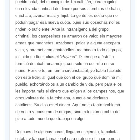
pueblo natal, del municipio de Texcaltitlán, para exigirles
una elevada cantidad de dinero por sus siembras de haba,
chícharo, avena, maíz y frijol. La gente les decía que no
podían pagar esa nueva cuota, pues sus cosechas no les
rinden lo suficiente. Ante la intransigencia del grupo
criminal, los campesinos se armaron de valor, sin mayores
armas que machetes, azadones, palos y alguna escopeta
vieja, y arremetieron contra ellos, matando a todo el grupo,
incluido su líder, alias el
“Payaso”
. Dicen que a éste lo
terminó de abatir una mujer, con sólo un cuchillo en su
mano. Por cierto, en forma circunstacial, yo había hablado
con este líder, al igual que con el del grupo que domina mi
pueblo, exhortándolos a un cambio de vida, pero para ellos
les importa más el dinero que exigen a los campesinos, que
otros valores de la fe cristiana, aunque se declaran
católicos. Su dios es el dinero. Aquí no es tanto problema
de venta y consumo de drogas, sino extorsión o cobro de
piso a todo mundo que trabaja en algo.
Después de algunas horas, llegaron el ejército, la policía
estatal y la guardia nacional para proteger el lugar, pero la