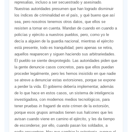
represalias, incluso a ser secuestrado y asesinado.
Nuestras autoridades presumen que han logrado disminuir
los índices de criminalidad en el país, y qué bueno que así
sea, pero nosotros tenemos otros datos, que ellos se
resisten a tomar en cuenta. Mandan de cuando en cuando a
policías y ejército a nuestros pueblos, pero, como yo le
decía a alguien de la guardia nacional, mientras el ejército
está presente, todo es tranquilidad; pero apenas se retira,
aquellos reaparecen y siguen haciendo sus arbitrariedades.
El pueblo se siente desprotegido. Las autoridades piden que
la gente denuncie casos concretos, para que ellos puedan
proceder legalmente, pero les hemos insistido en que nadie
se atreve a denunciar estas extorsiones, porque se expone
a perder la vida. El gobierno debería implementar, además
de lo que hace en estos casos, un sistema de inteligencia
investigadora, con modernos medios tecnológicos, para
tener pruebas
in fraganti
de este crimen de la extorsión,
porque esos grupos armados tienen sus
halcones
que les
avisan cuando viene en camino el ejército, y les da tiempo
de esconderse; por ello, cuando pasan los soldados, a
nadie encuentran. Hay que cambiar la estrategia, aunque el