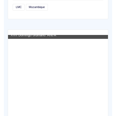
LMC
Mozambique
XVII Domingo ordinario. Año A