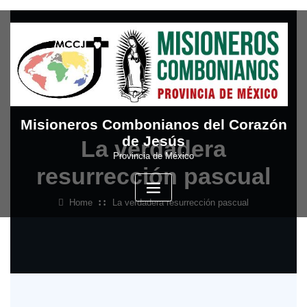
Skip
to
content
Misioneros Combonianos del Corazón
de Jesús
La verdadera
Provincia de México
resurrección pascual
Home
La verdadera resurrección pascual