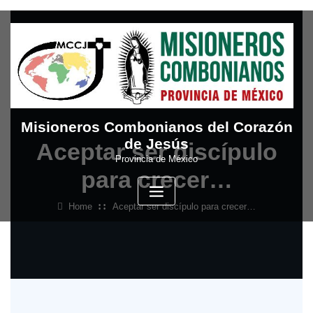
Skip
to
content
Misioneros Combonianos del Corazón
de Jesús
Aceptar ser discípulo
Provincia de México
para crecer…
Home
Aceptar ser discípulo para crecer…