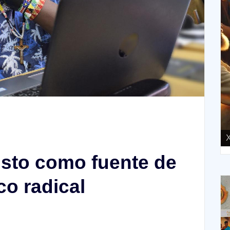
XIII Domingo ordinario. Año A
X
isto como fuente de
co radical