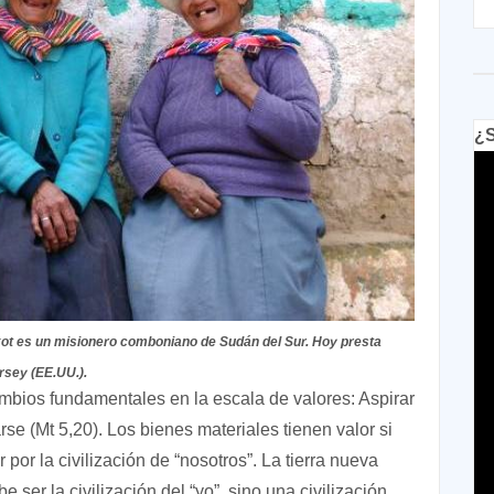
¿S
Okot es un misionero comboniano de Sudán del Sur. Hoy presta
rsey (EE.UU.).
ambios fundamentales en la escala de valores: Aspirar
arse (Mt 5,20). Los bienes materiales tienen valor si
 por la civilización de “nosotros”. La tierra nueva
 ser la civilización del “yo”, sino una civilización