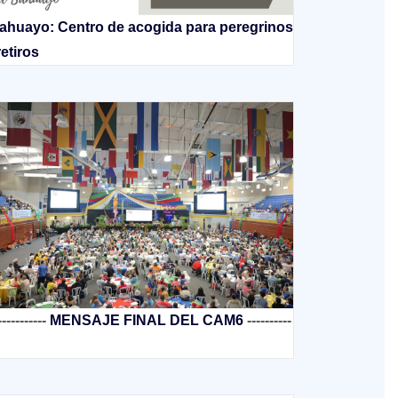
ahuayo: Centro de acogida para peregrinos
retiros
-----------
MENSAJE FINAL DEL CAM6
----------