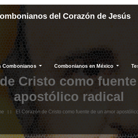
Combonianos del Corazón de Jesús
os Combonianos
Combonianos en México
Te
 de Cristo como fuente
apostólico radical
me
El Corazón de Cristo como fuente de un amor apostólico