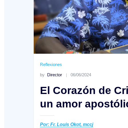
o A
Reflexiones
by
Director
06/06/2024
XIV Domingo ordinario. Año A
El Corazón de Cr
un amor apostóli
Por: Fr. Louis Okot, mccj