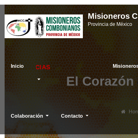
Skip
Misioneros 
to
Provincia de México
content
Inicio
Misioner
ÚLTIMAS NOTICIAS
El Corazón
Ho
Colaboración
Contacto