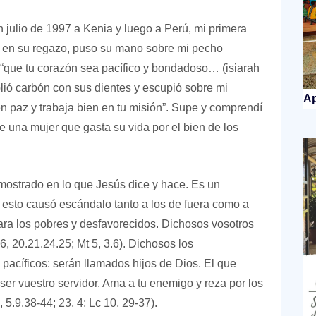
 julio de 1997 a Kenia y luego a Perú, mi primera
ó en su regazo, puso su mano sobre mi pecho
 “que tu corazón sea pacífico y bondadoso… (isiarah
molió carbón con sus dientes y escupió sobre mi
Ap
 paz y trabaja bien en tu misión”. Supe y comprendí
e una mujer que gasta su vida por el bien de los
ostrado en lo que Jesús dice y hace. Es un
 esto causó escándalo tanto a los de fuera como a
ara los pobres y desfavorecidos. Dichosos vosotros
6, 20.21.24.25; Mt 5, 3.6). Dichosos los
 pacíficos: serán llamados hijos de Dios. El que
ser vuestro servidor. Ama a tu enemigo y reza por los
 5.9.38-44; 23, 4; Lc 10, 29-37).