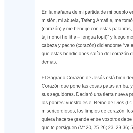
En la mañana de mi partida de mi pueblo en
misión, mi abuela, Tafeng Amafile, me tom
(corazón) y me bendijo con estas palabras,
taji nohoi he liha – lengua lopit)” y luego 
cabeza y pecho (corazón) diciéndome “ve en
que estas bendiciones salían del corazón d
demás.
El Sagrado Corazón de Jesús está bien dem
Corazón que pone las cosas patas arriba, y
sus seguidores. Declaró una tierra nueva p
los pobres: vuestro es el Reino de Dios (Lc 
misericordiosos, los limpios de corazón, los
quiera hacerse grande entre vosotros debe 
que te persiguen (Mt 20, 25-26; 23, 29-36; 5,