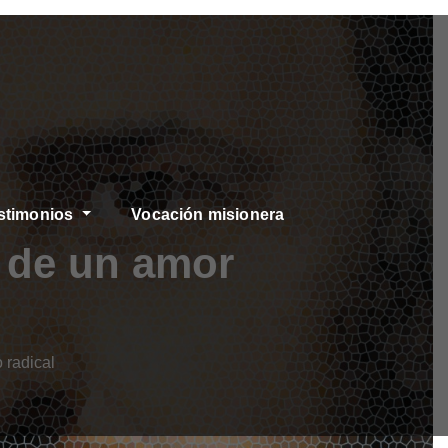
stimonios
Vocación misionera
 de un amor
 radical