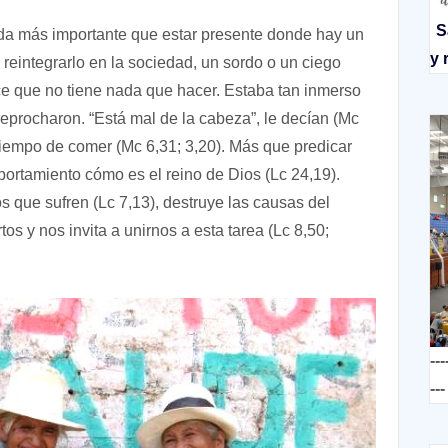
S
a más importante que estar presente donde hay un
y 
a reintegrarlo en la sociedad, un sordo o un ciego
ece que no tiene nada que hacer. Estaba tan inmerso
reprocharon. “Está mal de la cabeza”, le decían (Mc
 tiempo de comer (Mc 6,31; 3,20). Más que predicar
ortamiento cómo es el reino de Dios (Lc 24,19).
s que sufren (Lc 7,13), destruye las causas del
tos y nos invita a unirnos a esta tarea (Lc 8,50;
---
---