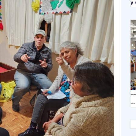
y 
---
---