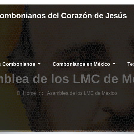
Combonianos del Corazón de Jesús
os Combonianos
Combonianos en México
Te
blea de los LMC de M
Home
Asamblea de los LMC de México