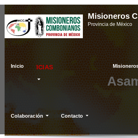
Skip
Misioneros 
to
Provincia de México
content
Inicio
Misioner
ÚLTIMAS NOTICIAS
Asam
Colaboración
Contacto