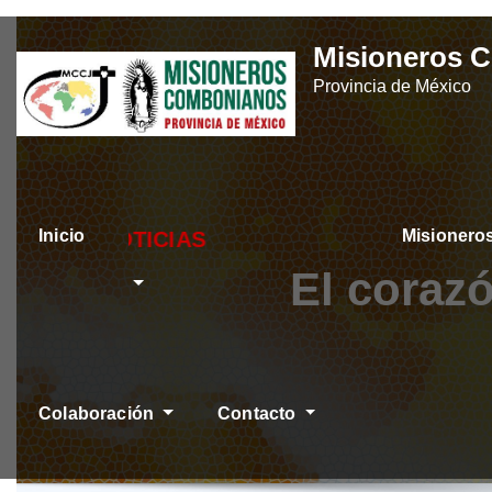
Skip
Misioneros 
to
Provincia de México
content
Inicio
Misioner
ÚLTIMAS NOTICIA
El coraz
Colaboración
Contacto