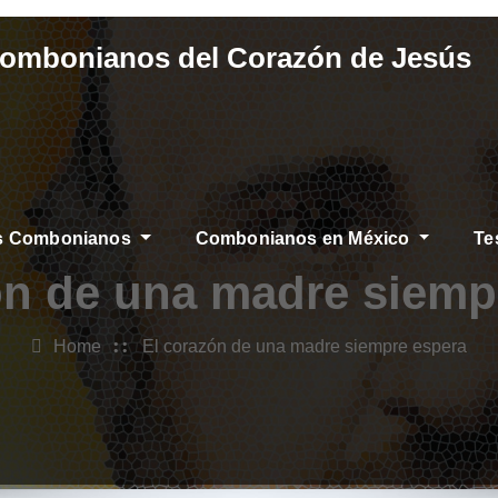
Combonianos del Corazón de Jesús
os Combonianos
Combonianos en México
Te
S
ón de una madre siemp
Home
El corazón de una madre siempre espera