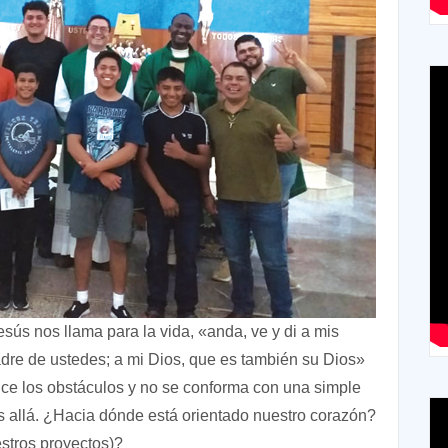
sús nos llama para la vida, «anda, ve y di a mis
dre de ustedes; a mi Dios, que es también su Dios»
nce los obstáculos y no se conforma con una simple
s allá. ¿Hacia dónde está orientado nuestro corazón?
stros proyectos)?