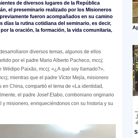
enientes de diversos lugares de la República
n, el preseminario realizado por los Misioneros
 previamente fueron acompañados en su camino
días la rutina cotidiana del seminario, es decir,
Ap
 la oración, la formación, la vida comunitaria,
desarrollaron diversos temas, algunos de ellos
rtido por el padre Mario Alberto Pacheco, mccj;
te Wédipo Paixão, mccj; «¿A qué soy llamado?»,
cj; mientras que el padre Víctor Mejía, misionero
en China, compartió el tema de «La identidad,
lmente, el padre Josef Etabo, comboniano originario
l y misionero, enriqueciéndonos con su historia y su
S