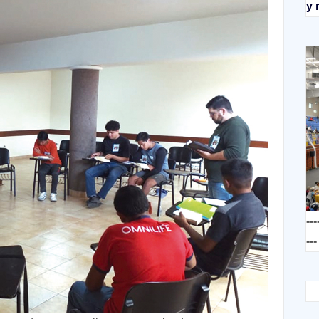
y 
---
---