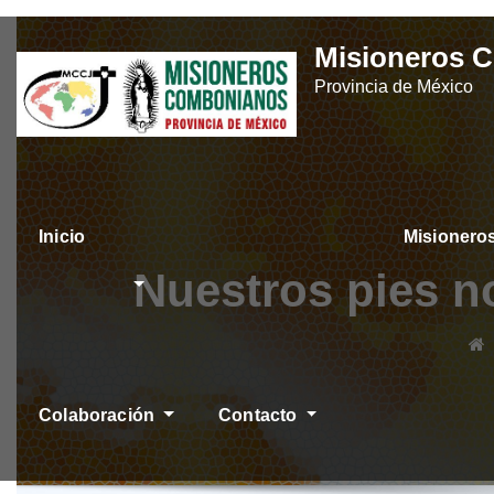
Skip
Misioneros 
to
Provincia de México
content
Inicio
Misioner
ÚLTIMAS NOTICIAS
Nuestros pies n
Colaboración
Contacto