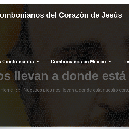
Combonianos del Corazón de Jesús
os Combonianos
Combonianos en México
Te
os llevan a donde está
Home
Nuestros pies nos llevan a donde está nuestro cor