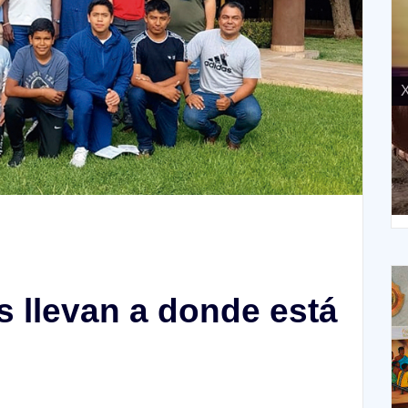
X
XIV Domingo ordinario. Año A
s llevan a donde está