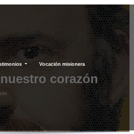
stimonios
Vocación misionera
 nuestro corazón
azón