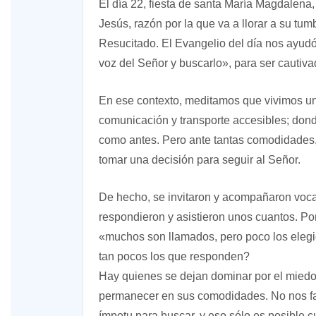
El día 22, fiesta de santa María Magdalena
Jesús, razón por la que va a llorar a su tu
Resucitado. El Evangelio del día nos ayudó
voz del Señor y buscarlo», para ser cautiva
En ese contexto, meditamos que vivimos u
comunicación y transporte accesibles; don
como antes. Pero ante tantas comodidades, n
tomar una decisión para seguir al Señor.
De hecho, se invitaron y acompañaron voc
respondieron y asistieron unos cuantos. Por
«muchos son llamados, pero poco los elegi
tan pocos los que responden?
Hay quienes se dejan dominar por el miedo,
permanecer en sus comodidades. No nos falta
ímpetu para buscar, y eso sólo es posible