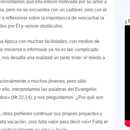
, recordamos que ella estuvo motivada por su amor a
mba, pero no se encuentra con un cadáver, sino con el
 a reflexionar sobre la importancia de «escuchar la
¿S
dos por Él y vencer obstáculos.
na época con muchas facilidades, con medios de
de moverse o informase ya no es tan complicado
os desafía una realidad un tanto triste: el miedo a
acionalmente a muchos jóvenes, pero sólo
 ello, interpretamos las palabras del Evangelio:
dos» (Mt 22,14), y nos preguntamos: ¿Por qué son
 otros prefieren continuar sus propios proyectos y
 vocación, ¡nos falta valor para decir «sí»! Falta el
 cuando realmente se ama a Jesús.