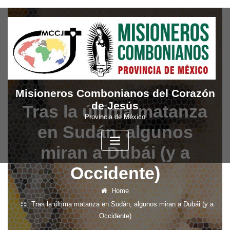
Skip
to
content
Misioneros Combonianos del Corazón
de Jesús
Tras la última matanza
Provincia de México
en Sudán, algunos
miran a Dubái (y a
Occidente)
Home
Tras la última matanza en Sudán, algunos miran a Dubái (y a
Occidente)