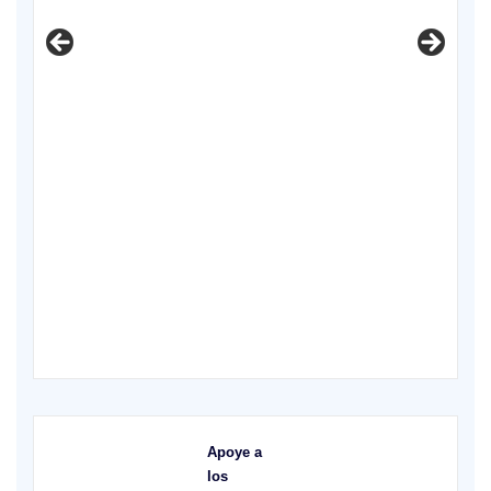
X
Apoye a
los