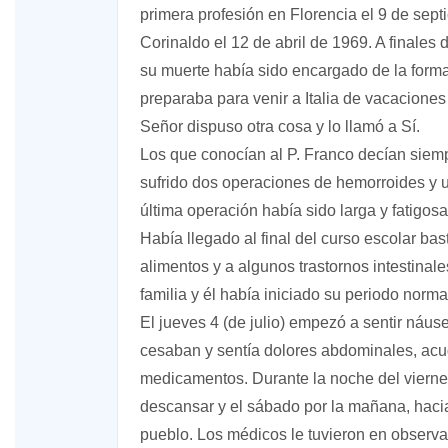
primera profesión en Florencia el 9 de sep
Corinaldo el 12 de abril de 1969. A finale
su muerte había sido encargado de la form
preparaba para venir a Italia de vacaciones 
Señor dispuso otra cosa y lo llamó a Sí.
Los que conocían al P. Franco decían siemp
sufrido dos operaciones de hemorroides y u
última operación había sido larga y fatigos
Había llegado al final del curso escolar ba
alimentos y a algunos trastornos intestinal
familia y él había iniciado su periodo norm
El jueves 4 (de julio) empezó a sentir náus
cesaban y sentía dolores abdominales, acud
medicamentos. Durante la noche del viernes
descansar y el sábado por la mañana, hacia 
pueblo. Los médicos le tuvieron en observ