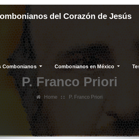
Combonianos del Corazón de Jesús
os Combonianos
Combonianos en México
Te
P. Franco Priori
Home
P. Franco Priori