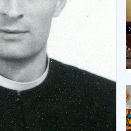
X
XIV Domingo ordinario. Año A