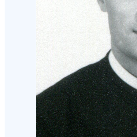
XV Domingo ordinario. Año A
ño A