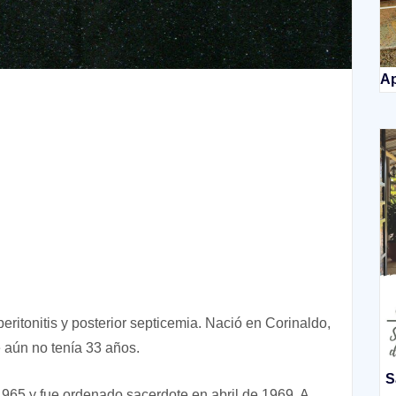
Ap
eritonitis y posterior septicemia. Nació en Corinaldo,
e aún no tenía 33 años.
S
1965 y fue ordenado sacerdote en abril de 1969. A