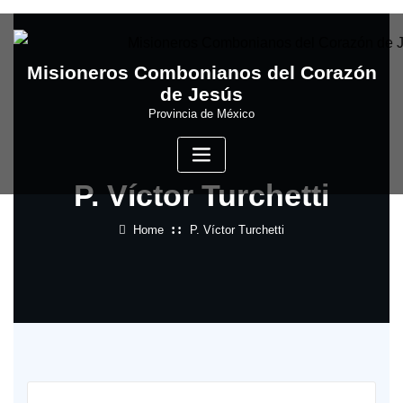
Skip
to
content
Misioneros Combonianos del Corazón
de Jesús
Provincia de México
P. Víctor Turchetti
Home
P. Víctor Turchetti