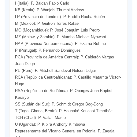
I (Italia): P. Baldan Fabio Carlo
KE (Kenia): P. Wanjohi Thumbi Andrew
LP (Provincia de Londres): P. Padilla Rocha Rubén
M (México): P. Güitrón Torres Rafael
MO (Moçambique): P. José Joaquim Luis Pedro
MZ (Malawi y Zambia): P. Mumba Michael Nyowani
NAP (Provincia Norteamericana): P. Ezama Ruffino
P (Portugal): P. Fernando Domingues
PCA (Provincia de América Central): P. Calderón Vargas
Juan Diego
PE (Perú): P. Mitchell Sandoval Nelson Edgar
RCA (República Centroafricana): P. Castillo Matarrita Victor-
Hugo
RSA (República de Sudáfrica): P. Opargiw John Baptist
Keraryo
SS (Sudán del Sur): P. Schmidt Gregor Bog-Dong
T (Togo, Ghana, Benín): P. Hounaké Kouassi Timothée
TCH (Chad): P. Vailati Marco
U (Uganda): P. Kibira Anthony Kimbowa
Representante del Vicario General en Polonia: P. Zagaja