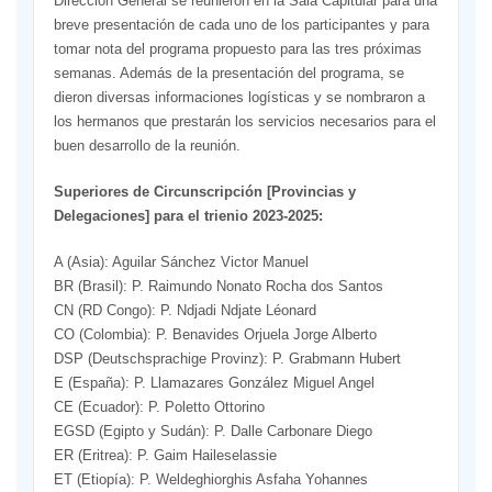
Dirección General se reunieron en la Sala Capitular para una
breve presentación de cada uno de los participantes y para
tomar nota del programa propuesto para las tres próximas
semanas. Además de la presentación del programa, se
dieron diversas informaciones logísticas y se nombraron a
los hermanos que prestarán los servicios necesarios para el
buen desarrollo de la reunión.
Superiores de Circunscripción [Provincias y
Delegaciones] para el trienio 2023-2025:
A (Asia): Aguilar Sánchez Victor Manuel
BR (Brasil): P. Raimundo Nonato Rocha dos Santos
CN (RD Congo): P. Ndjadi Ndjate Léonard
CO (Colombia): P. Benavides Orjuela Jorge Alberto
DSP (Deutschsprachige Provinz): P. Grabmann Hubert
E (España): P. Llamazares González Miguel Angel
CE (Ecuador): P. Poletto Ottorino
EGSD (Egipto y Sudán): P. Dalle Carbonare Diego
ER (Eritrea): P. Gaim Haileselassie
ET (Etiopía): P. Weldeghiorghis Asfaha Yohannes