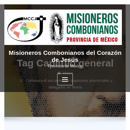
Skip
to
content
Misioneros Combonianos del Corazón
de Jesús
Tag Capitulo general
Provincia de México
Home
Comienza el encuentro de superiores provinciales y
delegados en Roma