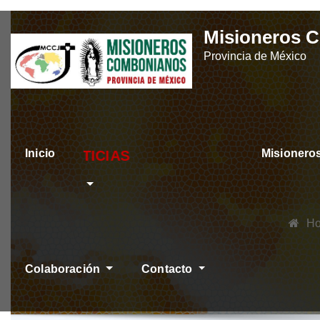
Skip
Misioneros 
to
Provincia de México
content
Inicio
Misioner
ÚLTIMAS NOTIC
H
Colaboración
Contacto