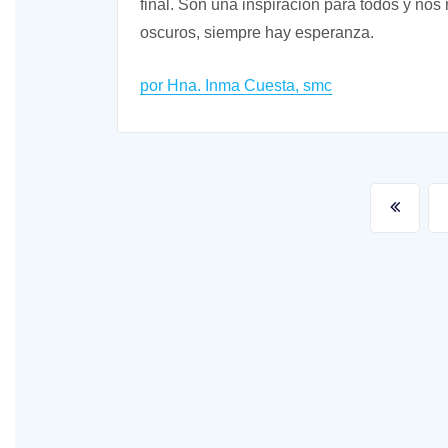
final. Son una inspiración para todos y no
oscuros, siempre hay esperanza.
por Hna. Inma Cuesta, smc
Paginación
de
entradas