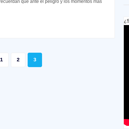
s recuerdan que ante el peligro y los momentos más
¿S
1
2
3