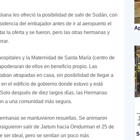
liana les ofreció la posibilidad de salir de Sudán, con
sidencia del embajador antes de ir al aeropuerto el
Ap
ar la oferta y se fueron, pero las otras hermanas y
rar.
 hospitales y la Maternidad de Santa María (centro de
 apoderaran de ellos en beneficio propio. Las
ban atrapadas en casa, sin posibilidad de llegar a
n el edificio de gobierno donde estuvo y está
. Solo después de diez largos días, las Hermanas
eron a una comunidad más segura.
s Hermanas se mantuvieron resueltas. Se animaron
nsiguieron salir de Jartum hacia Omdurman el 25 de
S
s de ser ideal, pero se sentían un poco más