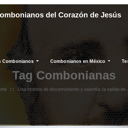
Combonianos del Corazón de Jesús
os Combonianos
Combonianos en México
Te
IAS
Tag Combonianas
ome
Una historia de discernimiento y valentía: la salida de