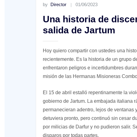
by
Director
01/06/2023
Una historia de discer
salida de Jartum
XV Domingo ordinario. Año A
Hoy quiero compartir con ustedes una histo
recientemente. Es la historia de un grupo 
enfrentaron peligros e incertidumbres duran
ño A
misión de las Hermanas Misioneras Combo
El 15 de abril estalló repentinamente la viole
gobierno de Jartum. La embajada italiana 
permanecieran adentro, lejos de ventanas y
detuviera pronto, pero continuó sin cesar 
por milicias de Darfur y no pudieron salir. S
disparos por todas partes.