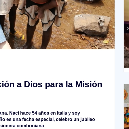
X
XIV Domingo ordinario. Año A
ión a Dios para la Misión
a. Nací hace 54 años en Italia y soy
 es una fecha especial, celebro un jubileo
isionera comboniana.