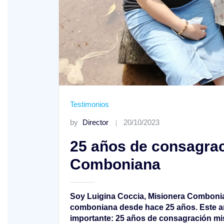
XV Domingo ordinario. Año A
Testimonios
ño A
by
Director
20/10/2023
25 años de consagrac
Comboniana
Soy Luigina Coccia, Misionera Combonian
comboniana desde hace 25 años. Este año
importante: 25 años de consagración m