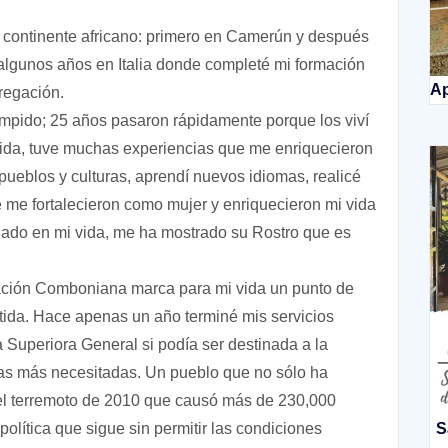
 continente africano: primero en Camerún y después
algunos años en Italia donde completé mi formación
Ap
gregación.
rumpido; 25 años pasaron rápidamente porque los viví
vida, tuve muchas experiencias que me enriquecieron
pueblos y culturas, aprendí nuevos idiomas, realicé
e me fortalecieron como mujer y enriquecieron mi vida
velado en mi vida, me ha mostrado su Rostro que es
ación Comboniana marca para mi vida un punto de
tida. Hace apenas un año terminé mis servicios
 Superiora General si podía ser destinada a la
las más necesitadas. Un pueblo que no sólo ha
 el terremoto de 2010 que causó más de 230,000
olítica que sigue sin permitir las condiciones
S