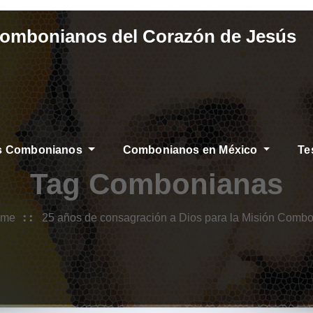
Combonianos del Corazón de Jesús
os Combonianos
Combonianos en México
Te
Tag Combonianas
ome
25 años de consagración a Dios para la Misión Comb