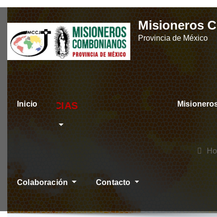
Skip
Misioneros 
to
Provincia de México
content
Inicio
Misioner
ÚLTIMAS NOTICIAS
H
Colaboración
Contacto