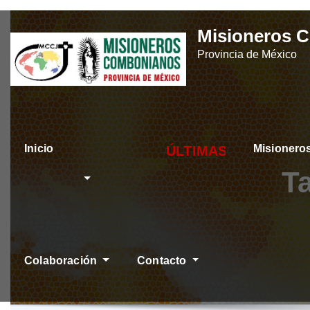
Skip
Misioneros 
to
Provincia de México
content
Inicio
Misioner
ÚLTIMAS NOTICIAS
T
Colaboración
Contacto