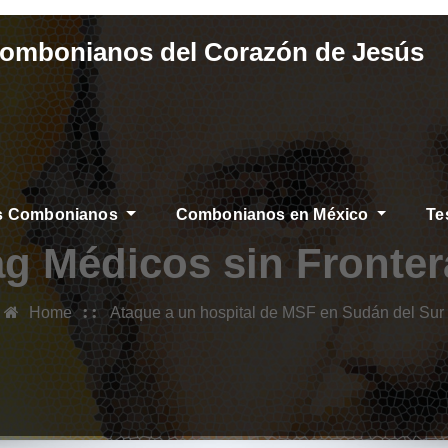
Combonianos del Corazón de Jesús
os Combonianos
Combonianos en México
Te
ag Médicos sin Fronter
Home
Ataque a un hospital de MSF en Sudán del Sur