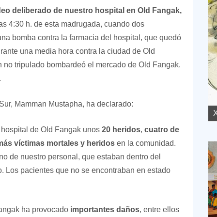
 deliberado de nuestro hospital en Old Fangak,
las 4:30 h. de esta madrugada, cuando dos
na bomba contra la farmacia del hospital, que quedó
urante una media hora contra la ciudad de Old
n no tripulado bombardeó el mercado de Old Fangak.
.
 Sur, Mamman Mustapha, ha declarado:
XVII Domingo ordinario. Año A
X
o hospital de Old Fangak unos
20 heridos
,
cuatro de
más víctimas mortales y heridos
en la comunidad.
uno de nuestro personal, que estaban dentro del
o. Los pacientes que no se encontraban en estado
Fangak ha provocado
importantes daños
, entre ellos