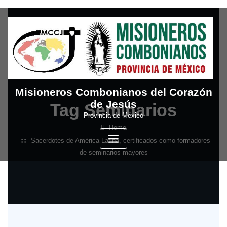
Skip
to
content
Misioneros Combonianos del Corazón
de Jesús
Tag Seminarios
Provincia de México
Home
Sacerdotes de América Latina, certificados como formadores
de seminarios mayores