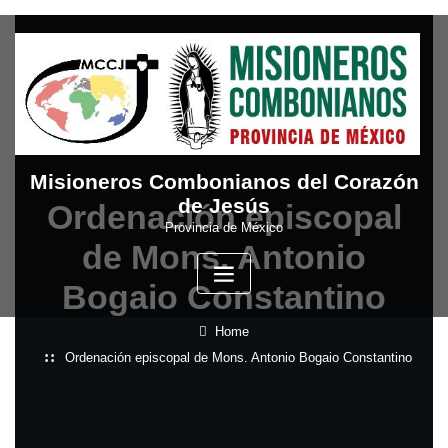
Skip
to
content
Misioneros Combonianos del Corazón
de Jesús
Ordenación episcopal
Provincia de México
de Mons. Antonio
Bogaio Constantino
Home
Ordenación episcopal de Mons. Antonio Bogaio Constantino