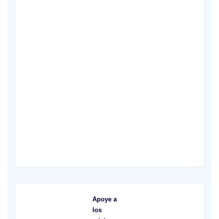
X
Apoye a
los