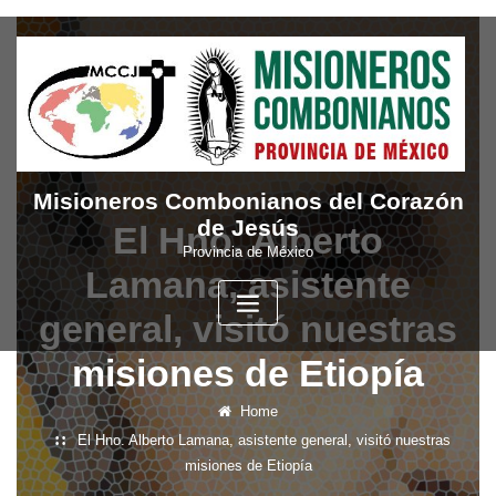
Skip
to
content
Misioneros Combonianos del Corazón
de Jesús
El Hno. Alberto
Provincia de México
Lamana, asistente
general, visitó nuestras
misiones de Etiopía
Home
El Hno. Alberto Lamana, asistente general, visitó nuestras
misiones de Etiopía