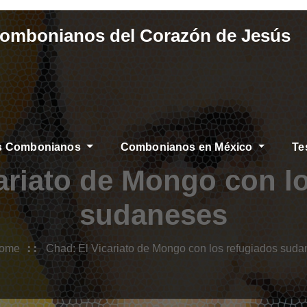
Combonianos del Corazón de Jesús
os Combonianos
Combonianos en México
Te
ariato de Mongo con l
sudaneses
ome
Chad: El Vicariato de Mongo con los refugiados sud