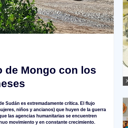
to de Mongo con los
neses
XVII Domingo ordinario. Año A
X
 de Sudán es extremadamente crítica. El flujo
jeres, niños y ancianos) que huyen de la guerra
que las agencias humanitarias se encuentren
inuo movimiento y en constante crecimiento.