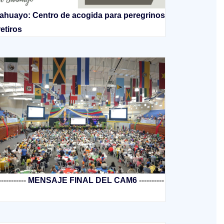
ahuayo: Centro de acogida para peregrinos
retiros
-----------
MENSAJE FINAL DEL CAM6
----------