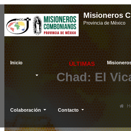
Skip
Misioneros 
to
Provincia de México
content
Inicio
Misioner
ÚLTIMAS NOTICIAS
Chad: El Vic
H
Colaboración
Contacto