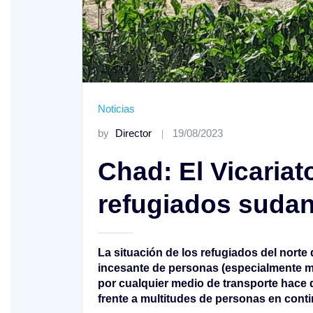
Noticias
by
Director
19/08/2023
Chad: El Vicaria
refugiados suda
XVIII Domingo ordinario. Año A
La situación de los refugiados del norte
incesante de personas (especialmente mu
por cualquier medio de transporte hace 
frente a multitudes de personas en cont