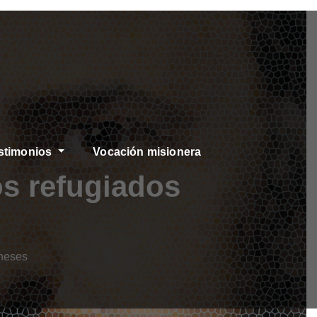
stimonios
Vocación misionera
os refugiados
aneses