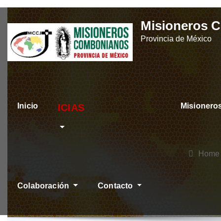
Skip
Misioneros 
to
Provincia de México
content
Inicio
Misioner
ÚLTIMAS NOTICIAS
Home
Colaboración
Contacto