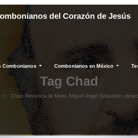
Combonianos del Corazón de Jesús
os Combonianos
Combonianos en México
Te
Tag Chad
Chad: Renuncia de Mons. Miguel Ángel Sebastián, obispo