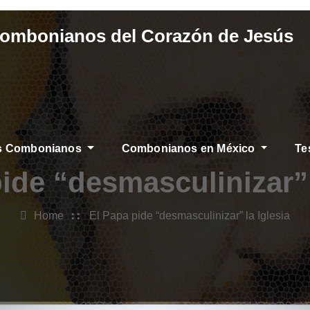
Combonianos del Corazón de Jesús
os Combonianos
Combonianos en México
Te
ide “desmasculinizar” 
Home
El Papa pide “desmasculinizar” la Iglesia