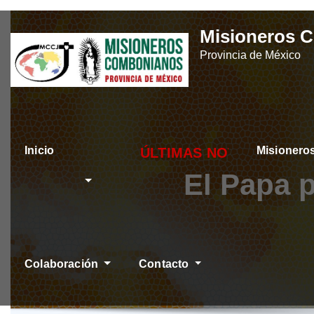
Skip
Misioneros 
to
Provincia de México
content
Inicio
Misioner
ÚLTIMAS NOTICIAS
El Papa p
Colaboración
Contacto