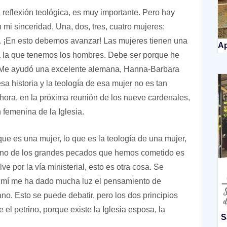
 reflexión teológica, es muy importante. Pero hay
mi sinceridad. Una, dos, tres, cuatro mujeres:
co. ¡En esto debemos avanzar! Las mujeres tienen una
Ap
 a la que tenemos los hombres. Debe ser porque he
. Me ayudó una excelente alemana, Hanna-Barbara
sa historia y la teología de esa mujer no es tan
ahora, en la próxima reunión de los nueve cardenales,
 femenina de la Iglesia.
que es una mujer, lo que es la teología de una mujer,
 Uno de los grandes pecados que hemos cometido es
lve por la vía ministerial, esto es otra cosa. Se
l. A mí me ha dado mucha luz el pensamiento de
iano. Esto se puede debatir, pero los dos principios
el petrino, porque existe la Iglesia esposa, la
S