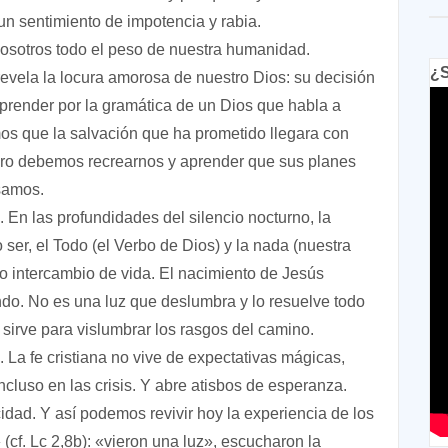
un sentimiento de impotencia y rabia.
osotros todo el peso de nuestra humanidad.
¿S
revela la locura amorosa de nuestro Dios: su decisión
prender por la gramática de un Dios que habla a
os que la salvación que ha prometido llegara con
ero debemos recrearnos y aprender que sus planes
samos.
 En las profundidades del silencio nocturno, la
o ser, el Todo (el Verbo de Dios) y la nada (nuestra
o intercambio de vida. El nacimiento de Jesús
undo. No es una luz que deslumbra y lo resuelve todo
 sirve para vislumbrar los rasgos del camino.
s. La fe cristiana no vive de expectativas mágicas,
luso en las crisis. Y abre atisbos de esperanza.
cidad. Y así podemos revivir hoy la experiencia de los
cf. Lc 2,8b): «vieron una luz», escucharon la