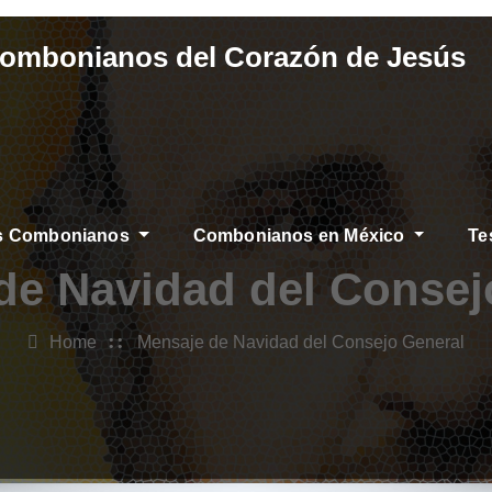
Combonianos del Corazón de Jesús
os Combonianos
Combonianos en México
Te
de Navidad del Consej
Home
Mensaje de Navidad del Consejo General