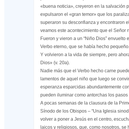
«buena noticia», creyeron en la salvación p
expulsaron el «gran temor» que los paralizab
superaron su desconfianza y encontraron e
veamos este acontecimiento que el Señor n
Fueron y vieron a un “Niño Dios” envuelto e
Verbo eterno, que se había hecho pequeño,
Y volvieron a la vida de siempre, pero ahor
Dios» (v. 20a).
Nadie más que el Verbo hecho carne puede 
lamentos de aquel niño que luego se convirt
esperanza esparcidas abundantemente como
pueden iluminar como antorchas los pasos c
A pocas semanas de la clausura de la Prim
Sínodo de los Obispos – “Una Iglesia sinod
volver a poner a Jesús en el centro, escu
laicos y religiosos, que, como nosotros, se