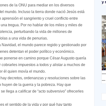
y 
iones de la ONU para mediar en los diversos
el mundo. Incluso la tierra donde nació Jesús está
aprensión el sangriento y cruel conflicto entre
r una tregua. Por no hablar de los miles y miles de
lencia, perturbando la vida de millones de
dolas a una vida de penurias.
a Navidad, el mundo parece regido y gestionado por
enes detentan el poder político y económico.
ue ponerse en camino porque César Augusto quería
 cobrarles impuestos a todos y alistar a muchos de
er él quien movía el mundo.
---
, hay decretos, ordenanzas y resoluciones sobre las
---
huyen de la guerra y la pobreza. Hay que
se llega a calificar de “acto subversivo” ofrecerles
es el sentido de la vida y por qué hay tanto