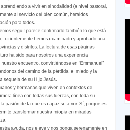
aprendiendo a vivir en sinodalidad (a nivel pastoral,
temente al servicio del bien común, heraldos
vación para todos.
mos seguir parece confirmarlo también lo que está
cho, recientemente hemos examinado y aprobado una
vincias y distritos. La lectura de esas páginas
uro ha sido para nosotros una experiencia
a nuestro encuentro, convirtiéndose en “Emmanuel”
ndonos del camino de la pérdida, el miedo y la
a sequela de su Hijo Jesús.
manos y hermanas que viven en contextos de
rimera línea con todas sus fuerzas, con toda su
a la pasión de la que es capaz su amor. Sí, porque es
permite transformar nuestra miopía en miradas
nza.
uestra ayuda, nos eleve y nos ponga serenamente en