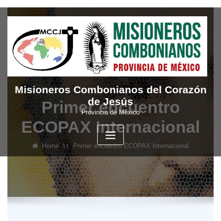
Skip
to
content
Misioneros Combonianos del Corazón
de Jesús
Primer encuentro
Provincia de México
ECOPAX Internacional
Home
Primer encuentro ECOPAX Internacional