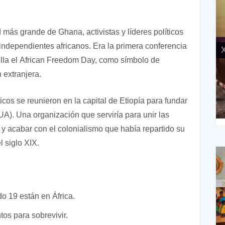
ás grande de Ghana, activistas y líderes políticos
independientes africanos. Era la primera conferencia
X
ella el African Freedom Day, como símbolo de
 extranjera.
ticos se reunieron en la capital de Etiopía para fundar
XIV Domingo ordinario. Año A
UA). Una organización que serviría para unir las
e y acabar con el colonialismo que había repartido su
l siglo XIX.
o 19 están en África.
os para sobrevivir.