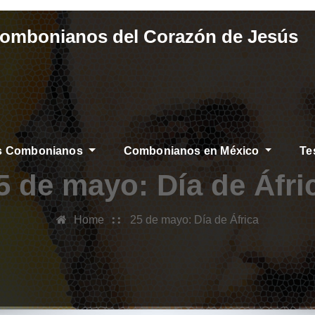
Combonianos del Corazón de Jesús
os Combonianos
Combonianos en México
Te
S
5 de mayo: Día de Áfri
Home
25 de mayo: Día de África