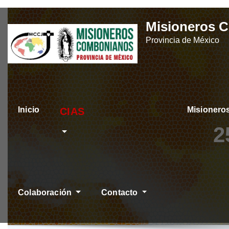
Skip
Misioneros 
to
Provincia de México
content
Inicio
Misioner
ÚLTIMAS NOTICIA
2
Colaboración
Contacto