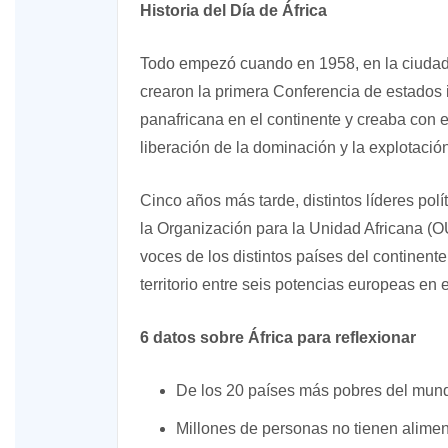
Historia del Día de África
Todo empezó cuando en 1958, en la ciudad m
crearon la primera Conferencia de estados 
panafricana en el continente y creaba con 
liberación de la dominación y la explotación
XV Domingo ordinario. Año A
Cinco años más tarde, distintos líderes polí
la Organización para la Unidad Africana (O
ño A
voces de los distintos países del continent
territorio entre seis potencias europeas en e
6 datos sobre África para reflexionar
De los 20 países más pobres del mund
Millones de personas no tienen aliment