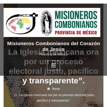
Skip
to
content
Misioneros Combonianos del Corazón
de Jesús
La Iglesia mexicana ora
Provincia de México
por un proceso
electoral justo, pacífico
y transparente”.
Home
La Iglesia mexicana ora por un proceso electoral justo,
pacífico y transparente”.