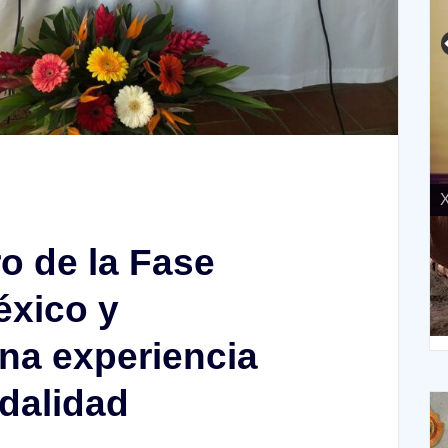
X
o de la Fase
éxico y
XIV Domingo ordinario. Año A
na experiencia
odalidad