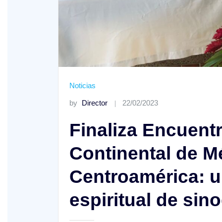
Noticias
by
Director
22/02/2023
Finaliza Encuentr
XV Domingo ordinario. Año A
Continental de M
ño A
Centroamérica: u
espiritual de sin