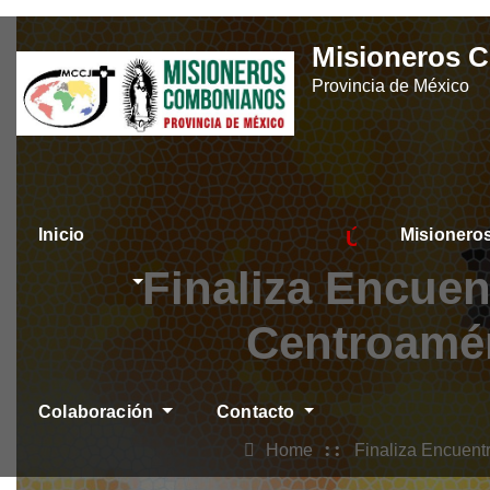
Skip
Misioneros 
to
Provincia de México
content
Inicio
Misioner
ÚLTIMAS NOTICIAS
Finaliza Encuen
Centroamér
Colaboración
Contacto
Home
Finaliza Encuentr