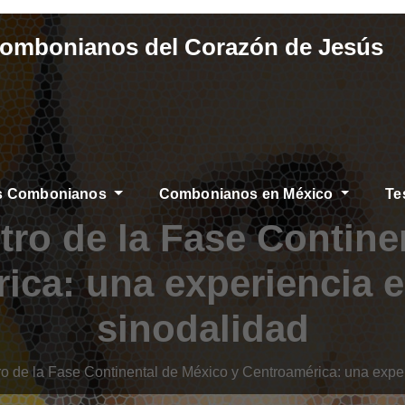
Combonianos del Corazón de Jesús
os Combonianos
Combonianos en México
Te
tro de la Fase Contine
ica: una experiencia es
sinodalidad
o de la Fase Continental de México y Centroamérica: una experi