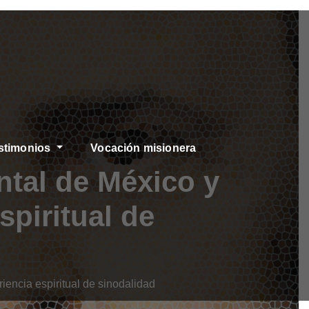
stimonios
Vocación misionera
ntal de México y
piritual de
encia espiritual de sinodalidad