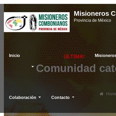
Skip
Misioneros 
to
Provincia de México
content
Inicio
Misioner
ÚLTIMAS NOTICIAS
Comunidad catól
Hom
Colaboración
Contacto