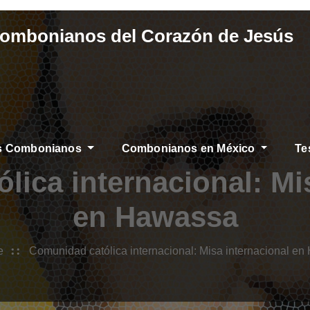
Combonianos del Corazón de Jesús
os Combonianos
Combonianos en México
Te
ica internacional: Mi
en Hawassa
e
Comunidad católica internacional: Misa internacional e