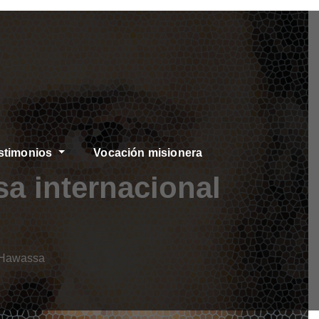
stimonios
Vocación misionera
sa internacional
n Hawassa