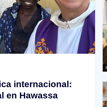
XVIII Domingo ordinario. Año A
X
ca internacional:
al en Hawassa