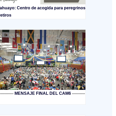
ahuayo: Centro de acogida para peregrinos
retiros
-----------
MENSAJE FINAL DEL CAM6
----------