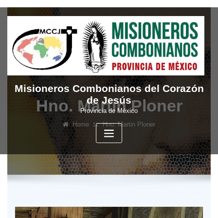
Skip
to
content
Misioneros Combonianos del Corazón
de Jesús
Hno. Martin Ploner
Provincia de México
Home
Hno. Martin Ploner