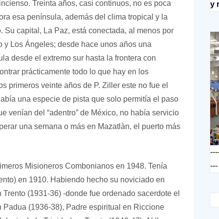
ncienso. Treinta años, casi continuos, no es poca
y 
ora esa península, además del clima tropical y la
lo. Su capital, La Paz, está conectada, al menos por
co y Los Ángeles; desde hace unos años una
ula desde el extremo sur hasta la frontera con
ntrar prácticamente todo lo que hay en los
 primeros veinte años de P. Ziller este no fue el
había una especie de pista que solo permitía el paso
e venían del “adentro” de México, no había servicio
 esperar una semana o más en Mazatlàn, el puerto más
---
---
s primeros Misioneros Combonianos en 1948. Tenía
rento) en 1910. Habiendo hecho su noviciado en
n Trento (1931-36) -donde fue ordenado sacerdote el
n Padua (1936-38), Padre espiritual en Riccione