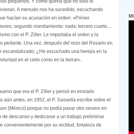
 los pequeños. Y cómo quería que no sólo lo
 vivieran. A menudo nos ha sucedido, escuchando
Mi
que hacían su acusación en orden: «Primer
ciones; segundo mandamiento: nada; tercero cuarto…
mo con el P. Ziller. Le importaba el orden y la
co pedante. Una vez, después del rezo del Rosario en
mi escandalizado: ¿He escuchado una herejía en la
oluntad en el cielo como en la tierra!».
 bueno que era el P. Ziller y pensó en enviarlo
o aún antes, en 1952, el P. Sassella escribe sobre el
epam (México) porque no podía pasar otro verano en
o de descanso y dedicarse a un trabajo preliminar
e convenientemente por su rectitud, fortaleza de