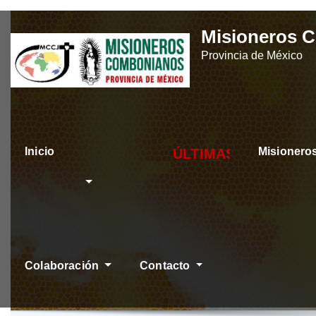
Skip
Misioneros 
to
Provincia de México
content
Inicio
Misioner
ÚLTIMAS NOTICIAS
Colaboración
Contacto