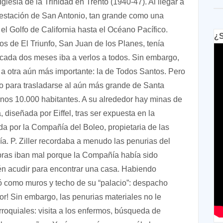
Iglesia de la Trinidad en Trento (1940-47). Al llegar a
la estación de San Antonio, tan grande como una
 el Golfo de California hasta el Océano Pacífico.
¿S
os de El Triunfo, San Juan de los Planes, tenía
 cada dos meses iba a verlos a todos. Sin embargo,
a a otra aún más importante: la de Todos Santos. Pero
o para trasladarse al aún más grande de Santa
unos 10.000 habitantes. A su alrededor hay minas de
 diseñada por Eiffel, tras ser expuesta en la
a por la Compañía del Boleo, propietaria de las
. P. Ziller recordaba a menudo las penurias del
obras iban mal porque la Compañía había sido
én acudir para encontrar una casa. Habiendo
zó como muros y techo de su “palacio”: despacho
lor! Sin embargo, las penurias materiales no le
rroquiales: visita a los enfermos, búsqueda de