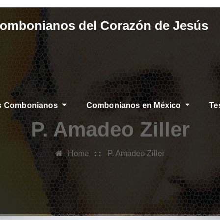
Combonianos del Corazón de Jesús
os Combonianos
Combonianos en México
Te
P. Amadeo Ziller
Home
P. Amadeo Ziller