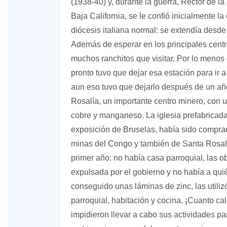
(1938-40) y, durante la guerra, Rector de la 
Baja California, se le confió inicialmente 
diócesis italiana normal: se extendía desde
Además de esperar en los principales centr
muchos ranchitos que visitar. Por lo menos
pronto tuvo que dejar esa estación para ir 
aun eso tuvo que dejarlo después de un añ
Rosalía, un importante centro minero, con 
cobre y manganeso. La iglesia prefabricada,
exposición de Bruselas, había sido comprad
minas del Congo y también de Santa Rosalía
primer año: no había casa parroquial, las 
expulsada por el gobierno y no había a qui
conseguido unas láminas de zinc, las utili
parroquial, habitación y cocina. ¡Cuanto ca
impidieron llevar a cabo sus actividades pa