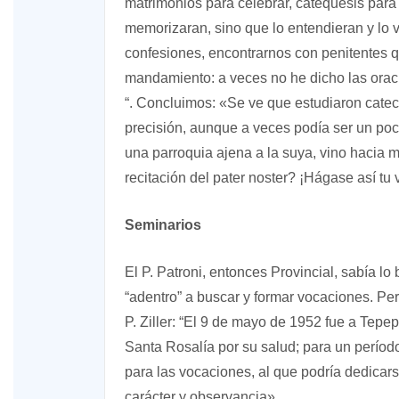
matrimonios para celebrar, catequesis para
memorizaran, sino que lo entendieran y lo
confesiones, encontrarnos con penitentes 
mandamiento: a veces no he dicho las ora
“. Concluimos: «Se ve que estudiaron catecis
precisión, aunque a veces podía ser un po
una parroquia ajena a la suya, vino hacia 
recitación del pater noster? ¡Hágase así tu v
Seminarios
El P. Patroni, entonces Provincial, sabía lo
“adentro” a buscar y formar vocaciones. Per
P. Ziller: “El 9 de mayo de 1952 fue a Tep
Santa Rosalía por su salud; para un períod
para las vocaciones, al que podría dedicars
carácter y observancia».