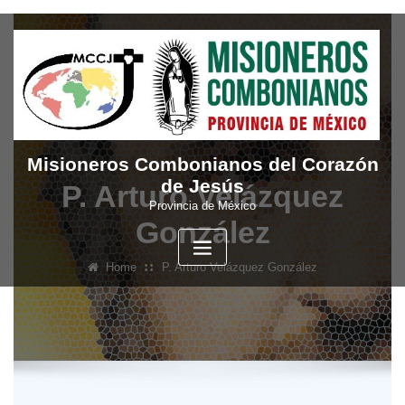
Skip
to
content
Misioneros Combonianos del Corazón
de Jesús
P. Arturo Velázquez
Provincia de México
González
Home
P. Arturo Velázquez González