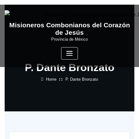
Skip
to
content
Misioneros Combonianos del Corazón
de Jesús
Provincia de México
P. Dante Bronzato
Home
P. Dante Bronzato