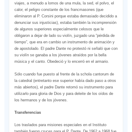
viajes, a menudo a lomos de una mula, la sed, el polvo, el
calor, el peligro constante de los francmasones (que
eliminaron al P. Corsini porque estaba demasiado decidido a
denunciar sus injusticias), estaba también la incomprensión
de algunos superiores especialmente celosos que le
obligaron a dejar de lado su violín, juzgado una “pérdida de
tiempo”, que era en cambio un instrumento de animación y
de apostolado. El padre Dante no protestó ni señaló que con
su violín se ganaba a los jóvenes atraídos por la bella
música y el canto. Obedeció y lo encerró en el armario.
Sólo cuando fue puesto al frente de la schola cantorum de
la catedral (entretanto ese superior había dado paso a otros
más abiertos), el padre Dante retomó su instrumento para
utilizarlo para gloria de Dios y para deleite de los oídos de
los hermanos y de los jóvenes.
Transferencias
Los traslados para misiones especiales en el Instituto
también fueron cruces para el P. Dante. De 1962 a 1968 fue