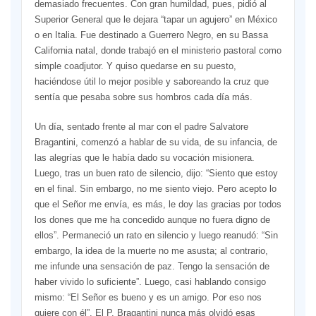
demasiado frecuentes. Con gran humildad, pues, pidió al
Superior General que le dejara “tapar un agujero” en México
o en Italia. Fue destinado a Guerrero Negro, en su Bassa
California natal, donde trabajó en el ministerio pastoral como
simple coadjutor. Y quiso quedarse en su puesto,
haciéndose útil lo mejor posible y saboreando la cruz que
sentía que pesaba sobre sus hombros cada día más.
Un día, sentado frente al mar con el padre Salvatore
Bragantini, comenzó a hablar de su vida, de su infancia, de
las alegrías que le había dado su vocación misionera.
Luego, tras un buen rato de silencio, dijo: “Siento que estoy
en el final. Sin embargo, no me siento viejo. Pero acepto lo
que el Señor me envía, es más, le doy las gracias por todos
los dones que me ha concedido aunque no fuera digno de
ellos”. Permaneció un rato en silencio y luego reanudó: “Sin
embargo, la idea de la muerte no me asusta; al contrario,
me infunde una sensación de paz. Tengo la sensación de
haber vivido lo suficiente”. Luego, casi hablando consigo
mismo: “El Señor es bueno y es un amigo. Por eso nos
quiere con él”. El P. Bragantini nunca más olvidó esas