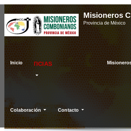
Skip
Misioneros 
to
Provincia de México
content
Inicio
Misioner
ÚLTIMAS NOTICI
Colaboración
Contacto