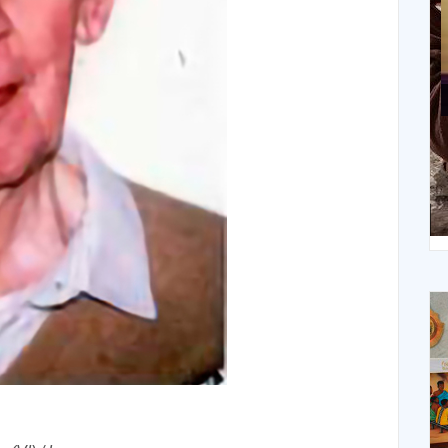
X
XIV Domingo ordinario. Año A