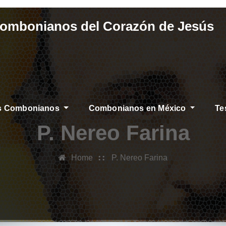
Combonianos del Corazón de Jesús
os Combonianos
Combonianos en México
Te
AS
P. Nereo Farina
Home
P. Nereo Farina