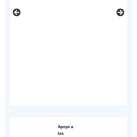
X
Apoye a
los