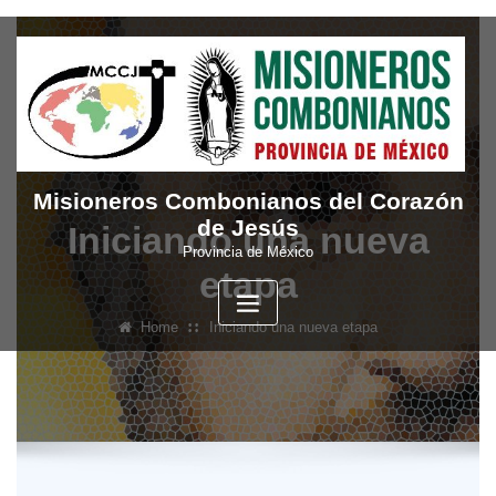
Skip
to
content
Misioneros Combonianos del Corazón
de Jesús
Iniciando una nueva
Provincia de México
etapa
Home
Iniciando una nueva etapa