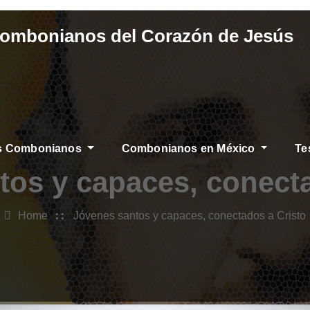
Combonianos del Corazón de Jesús
os Combonianos
Combonianos en México
Te
tos y capaces, conecta
Home
Jóvenes santos y capaces, conectados a Cristo