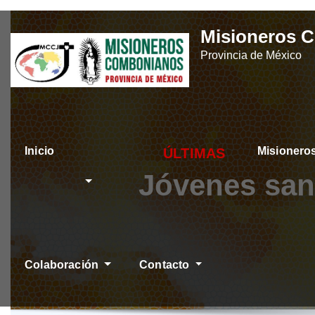
Skip
Misioneros 
to
Provincia de México
content
Inicio
Misioner
ÚLTIMAS NOTICIAS
Jóvenes san
Colaboración
Contacto