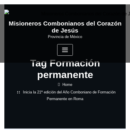
Skip
to
content
Misioneros Combonianos del Corazón
de Jesús
Provincia de México
Tag Formación
permanente
Home
Inicia la 21ª edición del Año Comboniano de Formación
Permanente en Roma