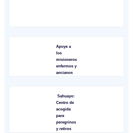
XVI Domingo ordinario. Año A
Apoye a
los
misioneros
enfermos y
ancianos
Sahuayo:
Centro de
acogida
para
peregrinos
y retiros