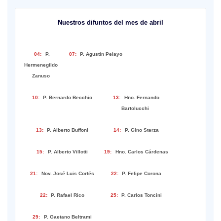
Nuestros difuntos del mes de abril
04:
P.
07:
P. Agustín Pelayo
Hermenegildo
Zanuso
10:
P. Bernardo Becchio
13:
Hno. Fernando
Bartolucchi
13:
P. Alberto Buffoni
14:
P. Gino Sterza
15:
P. Alberto Villotti
19:
Hno. Carlos Cárdenas
21:
Nov. José Luis Cortés
22:
P. Felipe Corona
22:
P. Rafael Rico
25:
P. Carlos Toncini
29:
P. Gaetano Beltrami